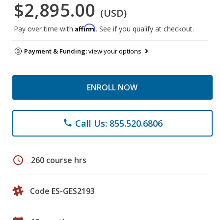
$2,895.00
(USD)
Affirm
Pay over time with
. See if you qualify at checkout.
Payment & Funding:
view your options
ENROLL NOW
Call Us: 855.520.6806
phone
schedule
260 course hrs
Code ES-GES2193