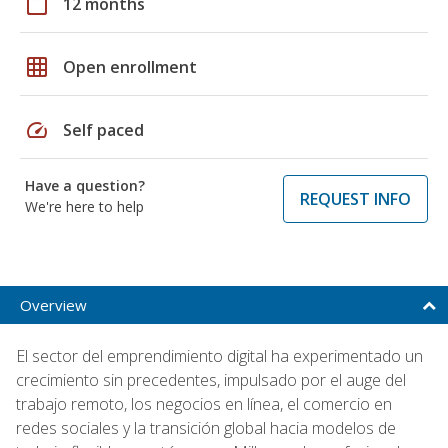
calendar_today
12 months
grid_on
Open enrollment
speed
Self paced
Have a question?
REQUEST INFO
We're here to help
Overview
El sector del emprendimiento digital ha experimentado un
crecimiento sin precedentes, impulsado por el auge del
trabajo remoto, los negocios en línea, el comercio en
redes sociales y la transición global hacia modelos de