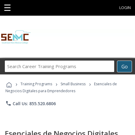
☰
LOGIN
Search
Go
Career
Training
›
›
›
Programs
Training Programs
Small Business
Esenciales de
Negocios Digitales para Emprendedores
phone
Call Us: 855.520.6806
Esenciales de Negocios Digitales