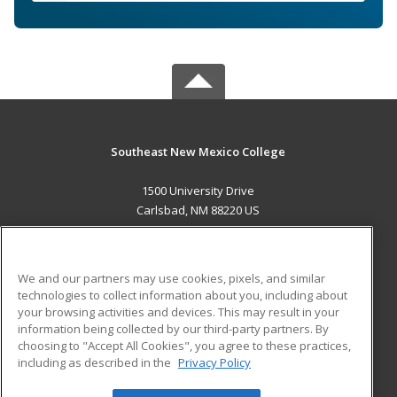
Southeast New Mexico College
1500 University Drive
Carlsbad, NM 88220 US
MAIN CONTENT
Career Training
We and our partners may use cookies, pixels, and similar
technologies to collect information about you, including about
ADDITIONAL RESOURCES
your browsing activities and devices. This may result in your
information being collected by our third-party partners. By
Military
Student Blog
choosing to "Accept All Cookies", you agree to these practices,
Financial Assistance
including as described in the
Privacy Policy
Help