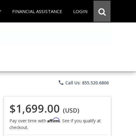
Y
FINANCIAL ASSISTANCE
LOGIN
phone
Call Us: 855.520.6806
$1,699.00
(USD)
Affirm
Pay over time with
. See if you qualify at
checkout.