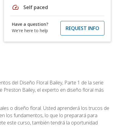
speed
Self paced
Have a question?
REQUEST INFO
We're here to help
tos del Diseño Floral Bailey, Parte 1 de la serie
 Preston Bailey, el experto en diseño floral más
rales o diseño floral. Usted aprenderá los trucos de
en los fundamentos, lo que lo preparará para
te este curso, también tendrá la oportunidad