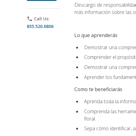
Descargo de responsabilida
más información sobre las o
phone
Call Us:
855.520.6806
Lo que aprenderás
Demostrar una comprensi
Comprender el propósito
Demostrar una comprensi
Aprender los fundamento
Como te beneficiarás
Aprenda toda la informac
Comprenda las herramient
floral.
Sepa cómo identificar, a