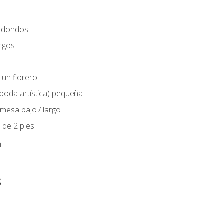
edondos
rgos
 un florero
(poda artística) pequeña
mesa bajo / largo
 de 2 pies
n
s