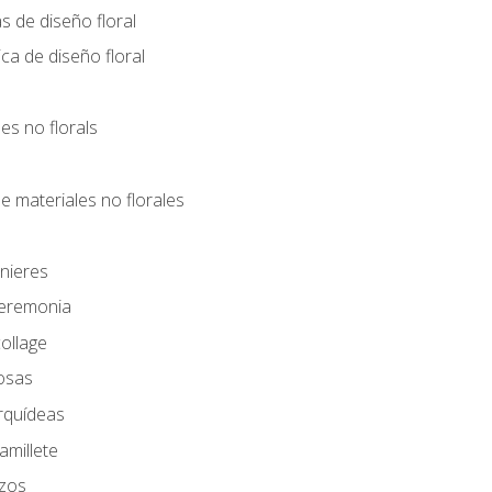
s de diseño floral
ca de diseño floral
les no florals
e materiales no florales
nieres
Ceremonia
ollage
osas
rquídeas
amillete
azos