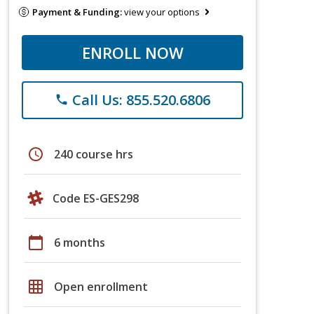
Payment & Funding:
view your options
ENROLL NOW
Call Us: 855.520.6806
phone
schedule
240 course hrs
Code ES-GES298
calendar_today
6 months
grid_on
Open enrollment